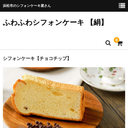
浜松市のシフォンケーキ屋さん
ふわふわシフォンケーキ 【絹】
0
ホーム
シフォンケーキ【チョコチップ】
お店の概要
商品一覧 ※税込表記です
こだわり
送料
カート